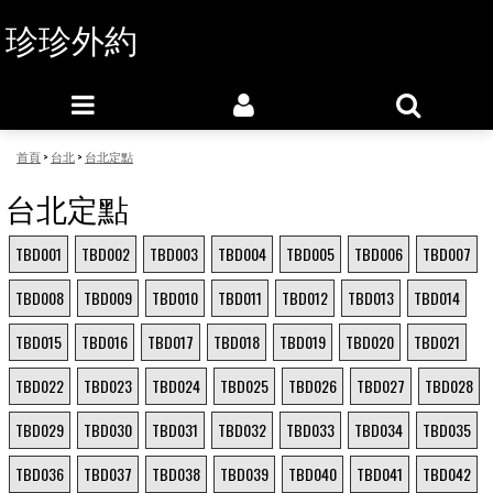
珍珍外約
首頁
>
台北
>
台北定點
台北定點
TBD001
TBD002
TBD003
TBD004
TBD005
TBD006
TBD007
TBD008
TBD009
TBD010
TBD011
TBD012
TBD013
TBD014
TBD015
TBD016
TBD017
TBD018
TBD019
TBD020
TBD021
TBD022
TBD023
TBD024
TBD025
TBD026
TBD027
TBD028
TBD029
TBD030
TBD031
TBD032
TBD033
TBD034
TBD035
TBD036
TBD037
TBD038
TBD039
TBD040
TBD041
TBD042