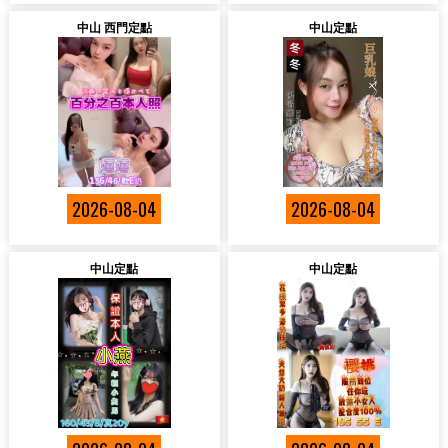
中山 西門定點
中山定點
2026-08-04
2026-08-04
中山定點
中山定點