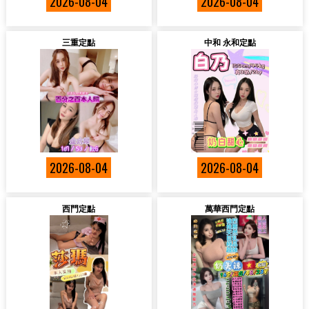
2026-08-04
2026-08-04
三重定點
中和 永和定點
2026-08-04
2026-08-04
西門定點
萬華西門定點