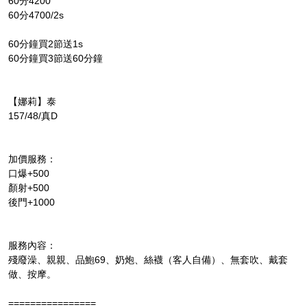
60分4200
60分4700/2s
60分鐘買2節送1s
60分鐘買3節送60分鐘
【娜莉】泰
157/48/真D
加價服務：
口爆+500
顏射+500
後門+1000
服務內容：
殘廢澡、親親、品鮑69、奶炮、絲襪（客人自備）、無套吹、戴套
做、按摩。
================