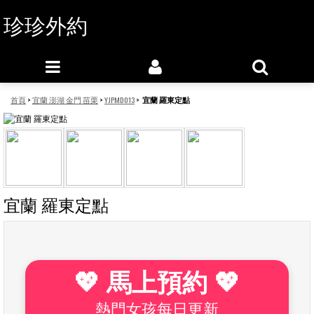
珍珍外約
首頁
>
宜蘭 澎湖 金門 苗栗
>
YJPMD013
>
宜蘭 羅東定點
宜蘭 羅東定點
💖 馬上預約 💖
熱門女孩每日更新