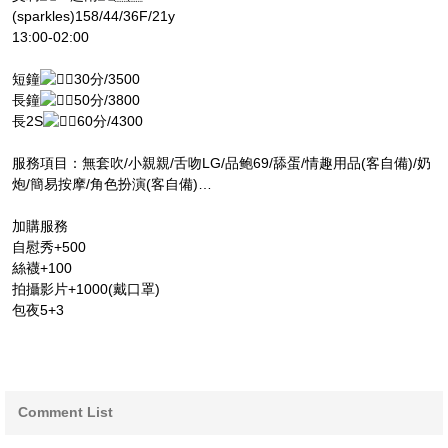
(sparkles)158/44/36F/21y
13:00-02:00
短鐘
30分/3500
長鐘
50分/3800
長2S
60分/4300
服務項目：無套吹/小親親/舌吻LG/品鲍69/舔蛋/情趣用品(客自備)/奶
炮/簡易按摩/角色扮演(客自備)…
加購服務
自慰秀+500
絲襪+100
拍攝影片+1000(戴口罩)
包夜5+3
Comment List