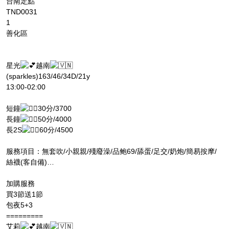
台南定點
TND0031
1
善化區
星光
越南
(sparkles)163/46/34D/21y
13:00-02:00
短鐘
30分/3700
長鐘
50分/4000
長2S
60分/4500
服務項目：無套吹/小親親/殘廢澡/品鲍69/舔蛋/足交/奶炮/簡易按摩/
絲襪(客自備)…
加購服務
買3節送1節
包夜5+3
=========
艾莉
越南