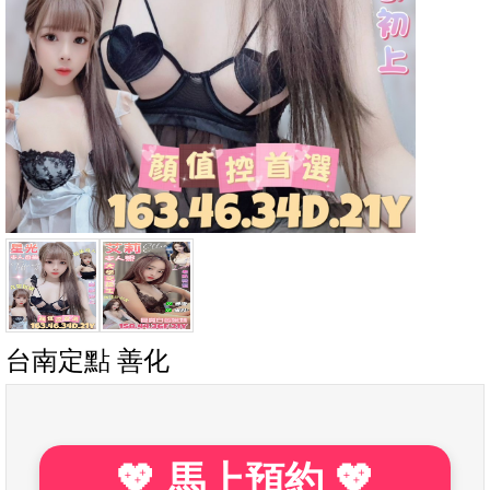
台南定點 善化
💖 馬上預約 💖