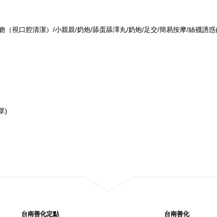
吻（視口腔清潔）/小親親/奶炮/舔蛋舔澤丸/奶炮/足交/簡易按摩/絲襪誘惑
罩)
台南善化定點
台南善化