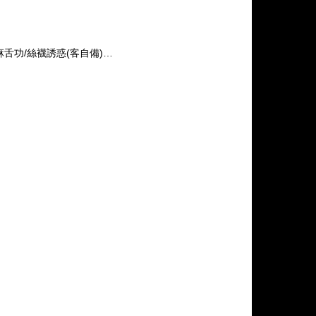
舒麻舌功/絲襪誘惑(客自備)…