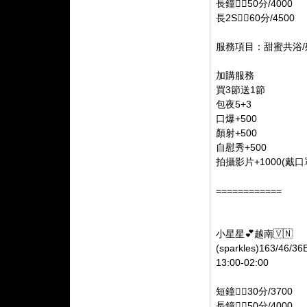
長鐘👉🏻50分/4000
長2S👉🏻60分/4500
服務項目：甜蜜共浴/殘
加購服務
買3節送1節
包夜5+3
口爆+500
顏射+500
自慰秀+500
拍攝影片+1000(戴口
============
小星星💕越南🇻🇳
(sparkles)163/46/36
13:00-02:00
短鐘👉🏻30分/3700
長鐘👉🏻50分/4000