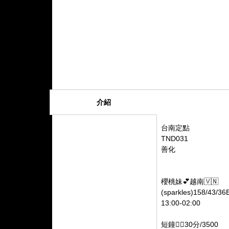
介紹
台南定點
TND031
善化
櫻桃妹💕越南🇻🇳
(sparkles)158/43/36
13:00-02:00
短鐘👉🏻30分/3500