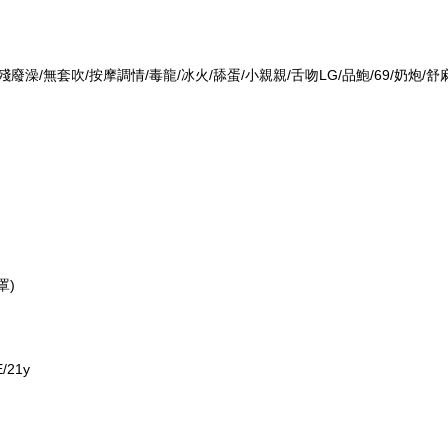
廢澡/無套吹/按摩調情/毒龍/冰火/舔蛋/小親親/舌吻LG/品鮑/69/奶炮/
罩)
E/21y