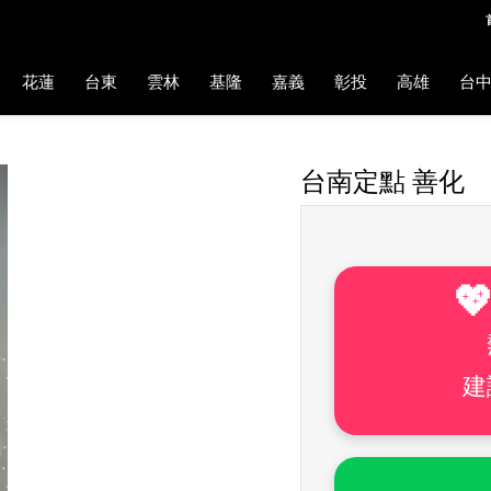
花蓮
台東
雲林
基隆
嘉義
彰投
高雄
台
台南定點 善化

建