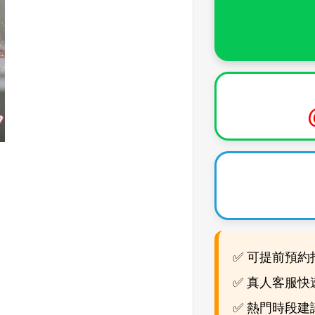
✅ 可提前預約
✅ 真人客服快
✅ 熱門時段建