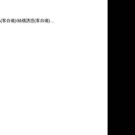
(客自備)/絲襪誘惑(客自備)…