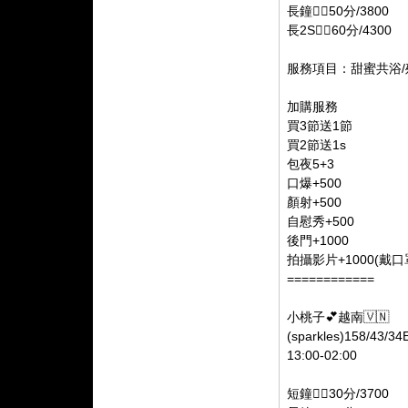
長鐘👉🏻50分/3800
長2S👉🏻60分/4300
服務項目：甜蜜共浴/殘
加購服務
買3節送1節
買2節送1s
包夜5+3
口爆+500
顏射+500
自慰秀+500
後門+1000
拍攝影片+1000(戴口
============
小桃子💕越南🇻🇳
(sparkles)158/43/34
13:00-02:00
短鐘👉🏻30分/3700