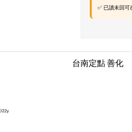
✅ 已讀未回
台南定點 善化
E/22y