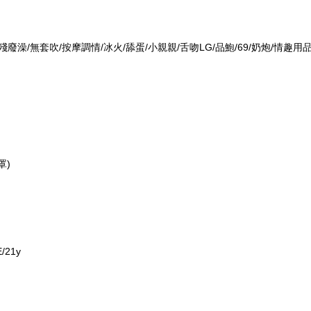
廢澡/無套吹/按摩調情/冰火/舔蛋/小親親/舌吻LG/品鮑/69/奶炮/情趣用品
罩)
E/21y