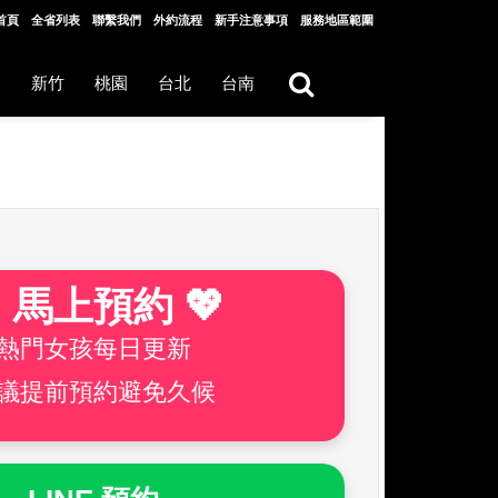
首頁
全省列表
聯繫我們
外約流程
新手注意事項
服務地區範圍
中
新竹
桃園
台北
台南
 馬上預約 💖
熱門女孩每日更新
議提前預約避免久候