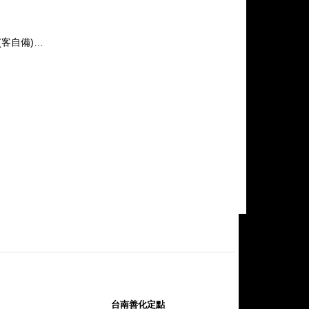
(客自備)…
台南善化定點