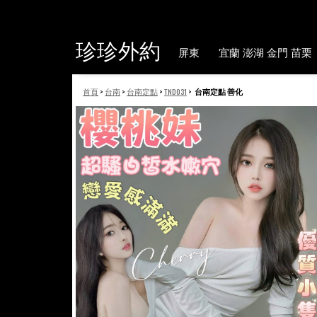
珍珍外約
屏東
宜蘭 澎湖 金門 苗栗
首頁
>
台南
>
台南定點
>
TND031
>
台南定點 善化