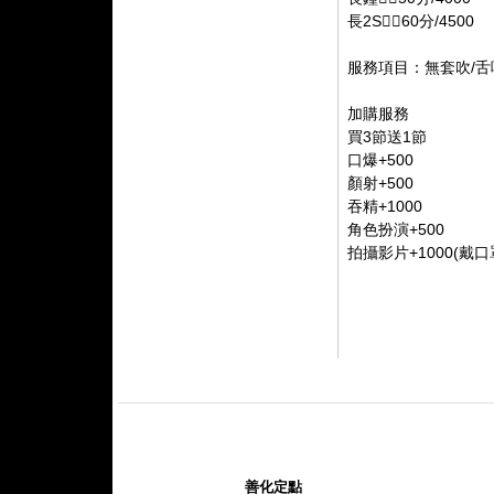
長2S👉🏻60分/4500
服務項目：無套吹/舌
加購服務
買3節送1節
口爆+500
顏射+500
吞精+1000
角色扮演+500
拍攝影片+1000(戴口
善化定點