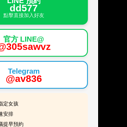
LINE 預約
dd577
點擊直接加入好友
官方 LINE@
@305sawvz
Telegram
@av836
指定女孩
速安排
議提早預約