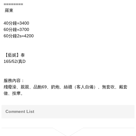
========
羅東
40分鐘=3400
60分鐘=3700
60分鐘2s=4200
【藍妮】泰
165/52/真D
服務內容：
殘廢澡、親親、品鮑69、奶炮、絲襪（客人自備）、無套吹、戴套
做、按摩。
Comment List