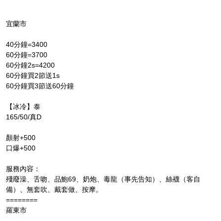
宜蘭市
40分鐘=3400
60分鐘=3700
60分鐘2s=4200
60分鐘買2節送1s
60分鐘買3節送60分鐘
【冰冷】泰
165/50/真D
顏射+500
口爆+500
服務內容：
殘廢澡、舌吻、品鮑69、奶炮、毒龍（事先告知）、絲襪（客自
備）、無套吹、戴套做、按摩。
========
羅東市