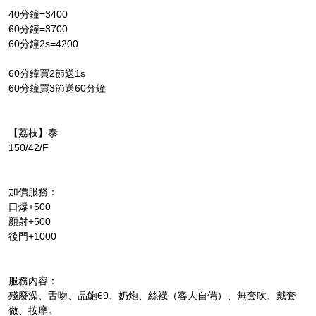
40分鐘=3400
60分鐘=3700
60分鐘2s=4200
60分鐘買2節送1s
60分鐘買3節送60分鐘
【荔枝】泰
150/42/F
加價服務：
口爆+500
顏射+500
後門+1000
服務內容：
殘廢澡、舌吻、品鮑69、奶炮、絲襪（客人自備）、無套吹、戴套
做、按摩。