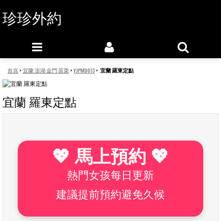
珍珍外約
首頁
>
宜蘭 澎湖 金門 苗栗
>
YJPMD013
>
宜蘭 羅東定點
宜蘭 羅東定點
💖 馬上預約 💖
熱門女孩每日更新
建議提前預約避免久候