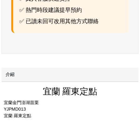
✅ 熱門時段建議提早預約
✅ 已讀未回可改用其他方式聯絡
介紹
宜蘭 羅東定點
宜蘭金門澎湖苗栗
YJPMD013
宜蘭 羅東定點