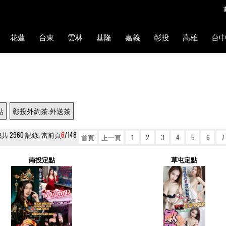
花蓮
台東
雲林
基隆
嘉義
彰投
高雄
台
點
彰投外約茶.外送茶
共 2960 記錄, 當前頁
6
/148
首頁
上一頁
1
2
3
4
5
6
7
南投定點
草屯定點